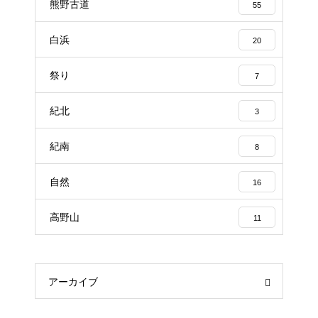
熊野古道
55
白浜
20
祭り
7
紀北
3
紀南
8
自然
16
高野山
11
アーカイブ