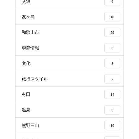
交通
9
友ヶ島
10
和歌山市
29
季節情報
3
文化
8
旅行スタイル
2
有田
14
温泉
3
熊野三山
19