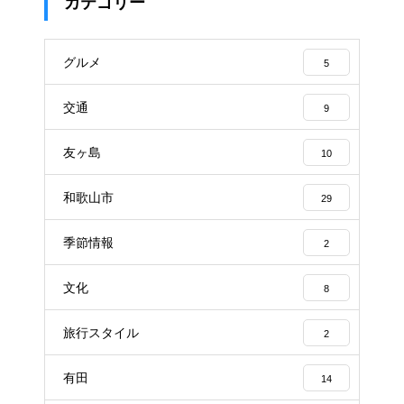
カテゴリー
グルメ
5
交通
9
友ヶ島
10
和歌山市
29
季節情報
2
文化
8
旅行スタイル
2
有田
14