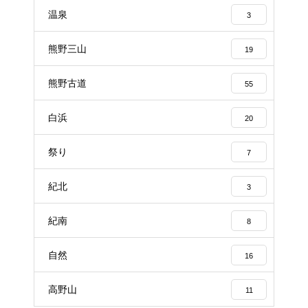
温泉
3
熊野三山
19
熊野古道
55
白浜
20
祭り
7
紀北
3
紀南
8
自然
16
高野山
11