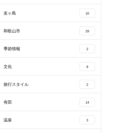
友ヶ島
10
和歌山市
29
季節情報
2
文化
8
旅行スタイル
2
有田
14
温泉
3