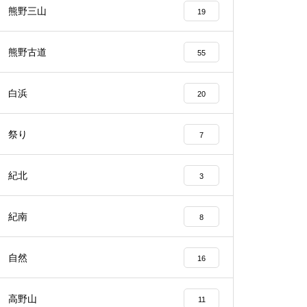
熊野三山
19
熊野古道
55
白浜
20
祭り
7
紀北
3
紀南
8
自然
16
高野山
11