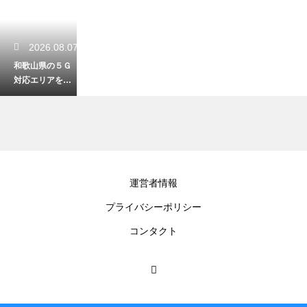
2026.08.07
和歌山県の５Ｇ
対応エリアを解
説！快適な通信
環境で観光する
2026.08.05
運営者情報
５月の和歌山で
プライバシーポリシー
一番美味しい旬
の味覚！初夏を
コンタクト
彩る絶品グルメ
2026.08.03