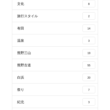
文化
8
旅行スタイル
2
有田
14
温泉
3
熊野三山
19
熊野古道
55
白浜
20
祭り
7
紀北
3