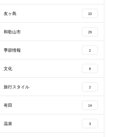
友ヶ島
10
和歌山市
29
季節情報
2
文化
8
旅行スタイル
2
有田
14
温泉
3