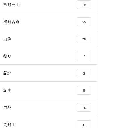
熊野三山
19
熊野古道
55
白浜
20
祭り
7
紀北
3
紀南
8
自然
16
高野山
11