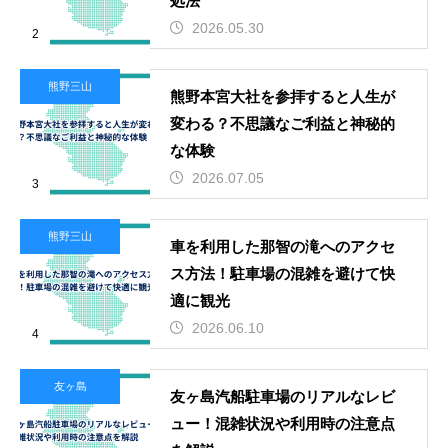
処法
2026.05.30
2
熊野三山
熊野本宮大社を参拝すると人生が
変わる？不思議なご利益と神秘的
な体験
2026.07.05
3
熊野三山
車を利用した那智の滝へのアクセ
ス方法！駐車場の混雑を避けて快
適に観光
2026.06.10
4
友ヶ島
友ヶ島汽船駐車場のリアルなレビ
ュー！混雑状況や利用時の注意点