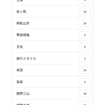
9
友ヶ島
10
和歌山市
29
季節情報
3
文化
8
旅行スタイル
2
有田
14
温泉
3
熊野三山
19