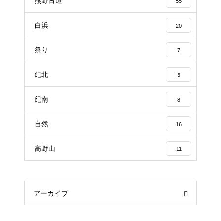
熊野古道
55
白浜
20
祭り
7
紀北
3
紀南
8
自然
16
高野山
11
アーカイブ