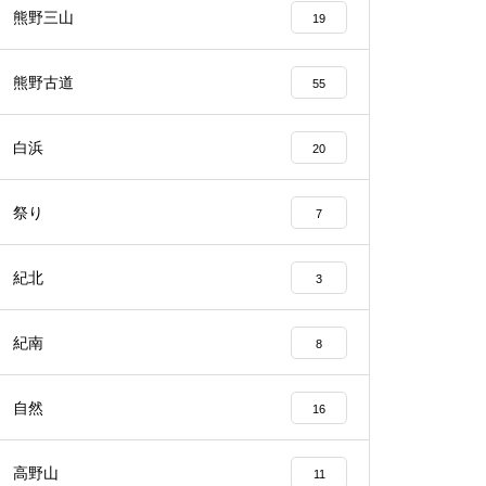
熊野三山
19
熊野古道
55
白浜
20
祭り
7
紀北
3
紀南
8
自然
16
高野山
11