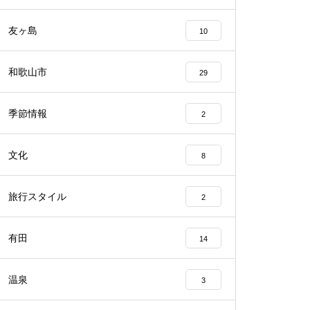
友ヶ島
10
和歌山市
29
季節情報
2
文化
8
旅行スタイル
2
有田
14
温泉
3