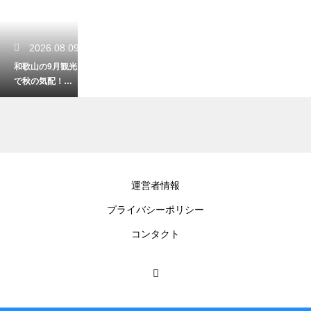
2026.08.09
和歌山の9月観光
で秋の気配！涼
しい気候と穴場
巡りの旅
2026.08.07
運営者情報
和歌山県の５Ｇ
プライバシーポリシー
対応エリアを解
説！快適な通信
コンタクト
環境で観光する
2026.08.05