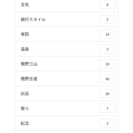
文化
8
旅行スタイル
2
有田
14
温泉
3
熊野三山
19
熊野古道
55
白浜
20
祭り
7
紀北
3