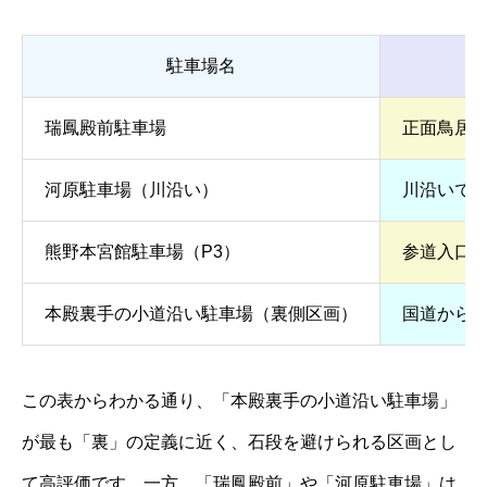
駐車場名
瑞鳳殿前駐車場
正面鳥居
河原駐車場（川沿い）
川沿いで
熊野本宮館駐車場（P3）
参道入口
本殿裏手の小道沿い駐車場（裏側区画）
国道から
この表からわかる通り、「本殿裏手の小道沿い駐車場」
が最も「裏」の定義に近く、石段を避けられる区画とし
て高評価です。一方、「瑞鳳殿前」や「河原駐車場」は