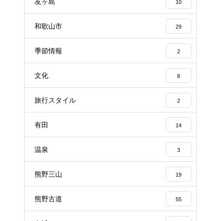
友ヶ島
10
和歌山市
29
季節情報
2
文化
8
旅行スタイル
2
有田
14
温泉
3
熊野三山
19
熊野古道
55