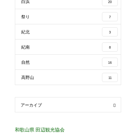
白浜
20
祭り
7
紀北
3
紀南
8
自然
16
高野山
11
アーカイブ
和歌山県 田辺観光協会