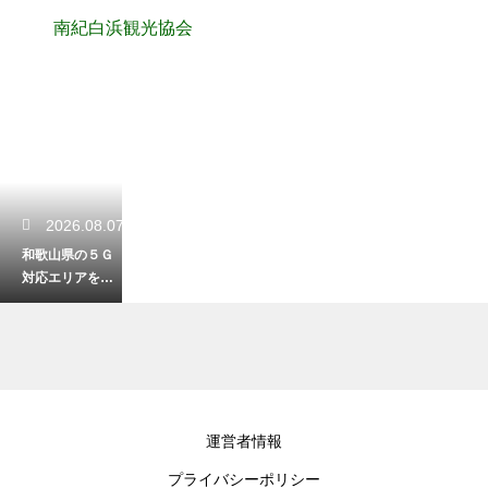
南紀白浜観光協会
2026.08.07
和歌山県の５Ｇ
対応エリアを解
説！快適な通信
環境で観光する
2026.08.05
運営者情報
５月の和歌山で
プライバシーポリシー
一番美味しい旬