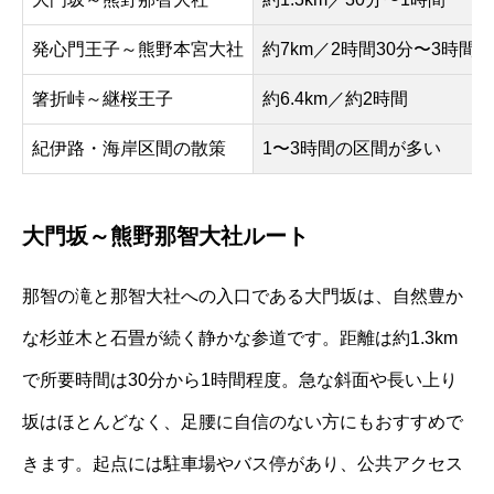
発心門王子～熊野本宮大社
約7km／2時間30分〜3時間
箸折峠～継桜王子
約6.4km／約2時間
紀伊路・海岸区間の散策
1〜3時間の区間が多い
大門坂～熊野那智大社ルート
那智の滝と那智大社への入口である大門坂は、自然豊か
な杉並木と石畳が続く静かな参道です。距離は約1.3km
で所要時間は30分から1時間程度。急な斜面や長い上り
坂はほとんどなく、足腰に自信のない方にもおすすめで
きます。起点には駐車場やバス停があり、公共アクセス