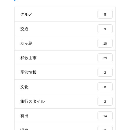
グルメ
5
交通
9
友ヶ島
10
和歌山市
29
季節情報
2
文化
8
旅行スタイル
2
有田
14