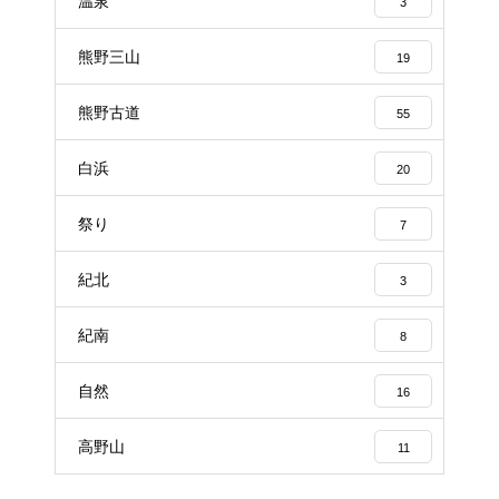
温泉
3
熊野三山
19
熊野古道
55
白浜
20
祭り
7
紀北
3
紀南
8
自然
16
高野山
11