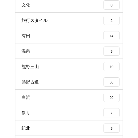
文化
8
旅行スタイル
2
有田
14
温泉
3
熊野三山
19
熊野古道
55
白浜
20
祭り
7
紀北
3