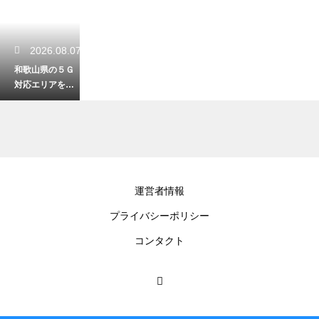
2026.08.07
和歌山県の５Ｇ
対応エリアを解
説！快適な通信
環境で観光する
2026.08.05
運営者情報
５月の和歌山で
プライバシーポリシー
一番美味しい旬
の味覚！初夏を
コンタクト
彩る絶品グルメ
2026.08.03