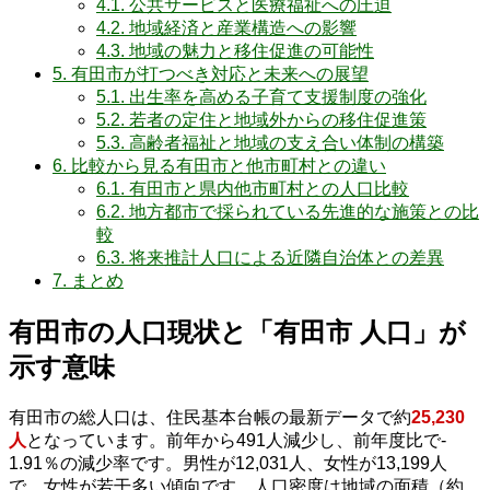
4.1.
公共サービスと医療福祉への圧迫
4.2.
地域経済と産業構造への影響
4.3.
地域の魅力と移住促進の可能性
5.
有田市が打つべき対応と未来への展望
5.1.
出生率を高める子育て支援制度の強化
5.2.
若者の定住と地域外からの移住促進策
5.3.
高齢者福祉と地域の支え合い体制の構築
6.
比較から見る有田市と他市町村との違い
6.1.
有田市と県内他市町村との人口比較
6.2.
地方都市で採られている先進的な施策との比
較
6.3.
将来推計人口による近隣自治体との差異
7.
まとめ
有田市の人口現状と「有田市 人口」が
示す意味
有田市の総人口は、住民基本台帳の最新データで約
25,230
人
となっています。前年から491人減少し、前年度比で‐
1.91％の減少率です。男性が12,031人、女性が13,199人
で、女性が若干多い傾向です。人口密度は地域の面積（約