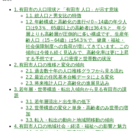
1.
有田市の人口現状と「有田市 人口」が示す意味
1.1.
総人口と男女比の特徴
1.2.
年齢構成と高齢化の進行</ 0～14歳の年少人
口は9.3％、65歳以上の高齢者は36.4％と、年少
層よりも高齢層が圧倒的に多い構成です。生産年
齢人口（15～64歳）は54.3％で、健康・福祉・
社会保障制度への負荷が増してきています。この
傾向は今後も続く見込みで、高齢化率は更に上昇
する予想です。 人口密度と世帯数の状況
2.
有田市人口の推移と変化の傾向
2.1.
過去数十年の人口推移グラフから見る流れ
2.2.
最近の住民基本台帳データによる変化
2.3.
将来推計人口と高齢化の進展見込み
3.
若年層・世帯構造・転出入傾向から見る有田市の課
題
3.1.
若年層流出と出生率の低下
3.2.
世帯構造の変化と単身・高齢者のみ世帯の増
加
3.3.
転入・転出の動向と地域間移動の傾向
4.
有田市人口の地域社会・経済・福祉への影響と魅力