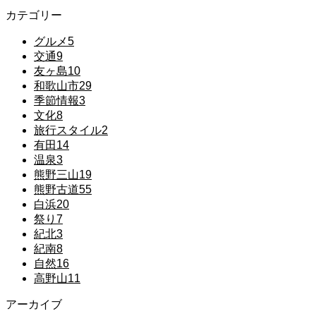
カテゴリー
グルメ
5
交通
9
友ヶ島
10
和歌山市
29
季節情報
3
文化
8
旅行スタイル
2
有田
14
温泉
3
熊野三山
19
熊野古道
55
白浜
20
祭り
7
紀北
3
紀南
8
自然
16
高野山
11
アーカイブ