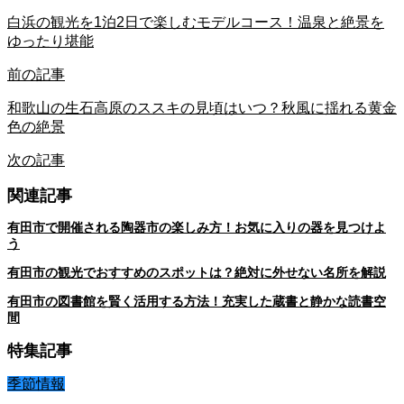
白浜の観光を1泊2日で楽しむモデルコース！温泉と絶景を
ゆったり堪能
前の記事
和歌山の生石高原のススキの見頃はいつ？秋風に揺れる黄金
色の絶景
次の記事
関連記事
有田市で開催される陶器市の楽しみ方！お気に入りの器を見つけよ
う
有田市の観光でおすすめのスポットは？絶対に外せない名所を解説
有田市の図書館を賢く活用する方法！充実した蔵書と静かな読書空
間
特集記事
季節情報