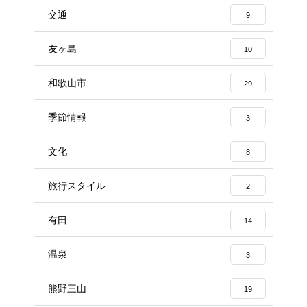
交通
9
友ヶ島
10
和歌山市
29
季節情報
3
文化
8
旅行スタイル
2
有田
14
温泉
3
熊野三山
19