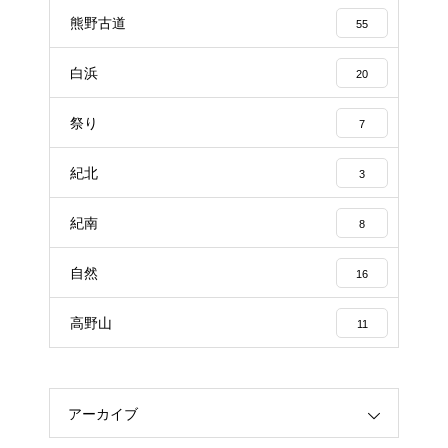
熊野古道
55
白浜
20
祭り
7
紀北
3
紀南
8
自然
16
高野山
11
アーカイブ