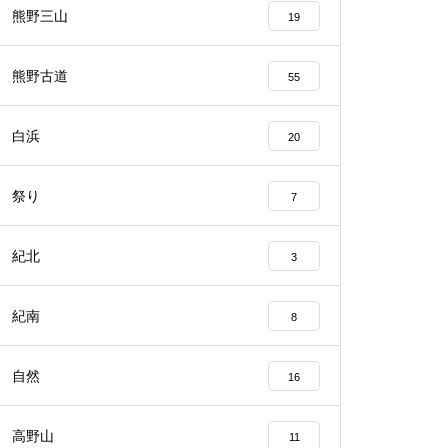
熊野三山
19
熊野古道
55
白浜
20
祭り
7
紀北
3
紀南
8
自然
16
高野山
11