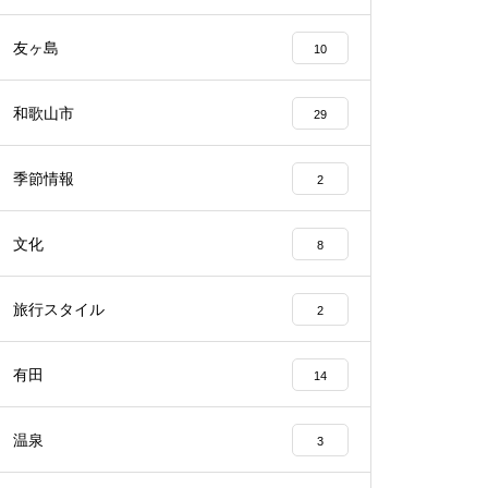
友ヶ島
10
和歌山市
29
季節情報
2
文化
8
旅行スタイル
2
有田
14
温泉
3