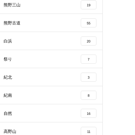
熊野三山
19
熊野古道
55
白浜
20
祭り
7
紀北
3
紀南
8
自然
16
高野山
11