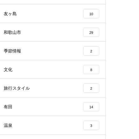
友ヶ島
10
和歌山市
29
季節情報
2
文化
8
旅行スタイル
2
有田
14
温泉
3