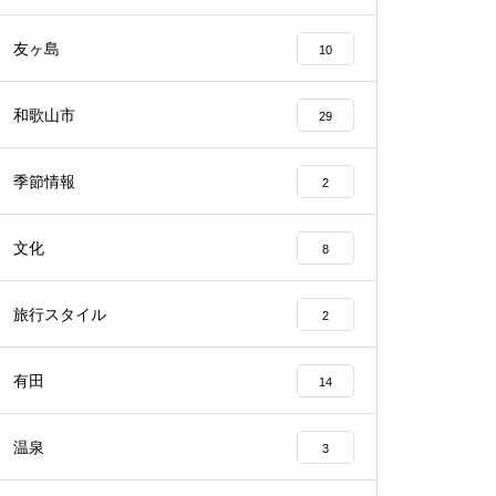
友ヶ島
10
和歌山市
29
季節情報
2
文化
8
旅行スタイル
2
有田
14
温泉
3