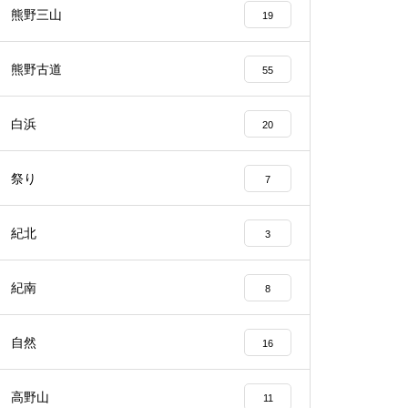
熊野三山
19
熊野古道
55
白浜
20
祭り
7
紀北
3
紀南
8
自然
16
高野山
11